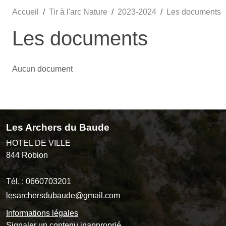
Accueil
Tir à l'arc Nature
2023-2024
Les documents
Les documents
Aucun document
Les Archers du Baude
HOTEL DE VILLE
844
Robion
Tél. :
0660703201
lesarchersdubaude@gmail.com
Informations légales
Signaler un contenu inapproprié