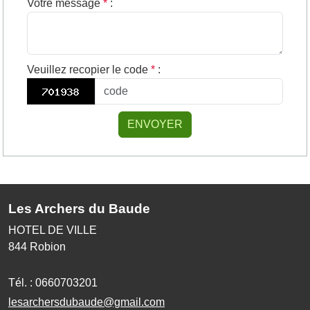
Votre message
*
:
Veuillez recopier le code
*
:
ENVOYER
Les Archers du Baude
HOTEL DE VILLE
844
Robion
Tél. :
0660703201
lesarchersdubaude@gmail.com