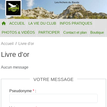
Panneau de gestion des cookies
Les Archers du Baude
ACCUEIL
LA VIE DU CLUB
INFOS PRATIQUES
PHOTOS & VIDÉOS
PARTICIPER
Contact et plan
Boutique
Accueil
Livre d'or
Livre d'or
Aucun message
VOTRE MESSAGE
Pseudonyme
*
: