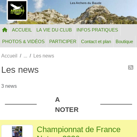
Panneau de gestion des cookies
Les Archers du Baude
ACCUEIL
LA VIE DU CLUB
INFOS PRATIQUES
PHOTOS & VIDÉOS
PARTICIPER
Contact et plan
Boutique
Accueil
Les news
Les news
3 news
A
NOTER
Championnat de France