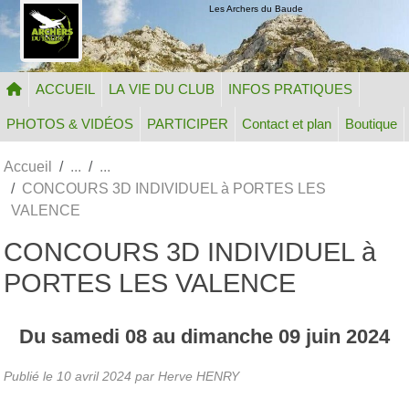
Panneau de gestion des cookies
Les Archers du Baude
ACCUEIL
LA VIE DU CLUB
INFOS PRATIQUES
PHOTOS & VIDÉOS
PARTICIPER
Contact et plan
Boutique
Accueil
CONCOURS 3D INDIVIDUEL à PORTES LES
VALENCE
CONCOURS 3D INDIVIDUEL à
PORTES LES VALENCE
Du
samedi
08
au
dimanche
09
juin
2024
Publié le
10 avril 2024
par Herve HENRY