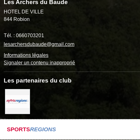
Les Archers du Baude
HOTEL DE VILLE
844
Robion
Tél. :
0660703201
lesarchersdubaude@gmail.com
Informations légales
Signaler un contenu inapproprié
Les partenaires du club
SPORTS
REGIONS